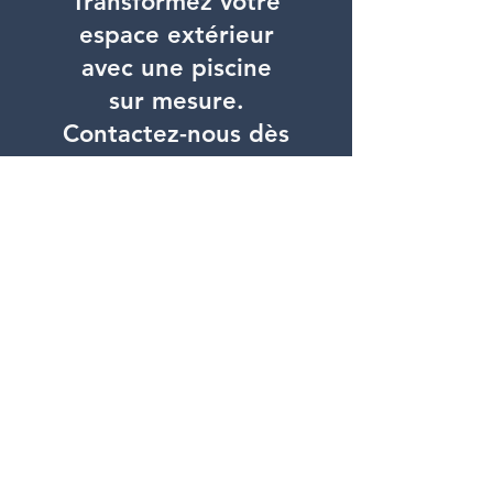
Transformez votre
espace extérieur
avec une piscine
sur mesure.
Contactez-nous dès
aujourd'hui pour un
devis gratuit
Je veux une piscine !
CPISCINES
299 route de fontbonne, Viviers, France
06 88 99 28 94