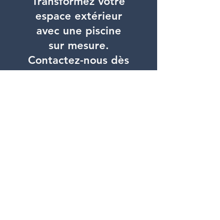
Transformez votre
espace extérieur
avec une piscine
sur mesure.
Contactez-nous dès
aujourd'hui pour un
devis gratuit
Je veux une piscine !
CPISCINES
299 route de fontbonne, Viviers, France
06 88 99 28 94