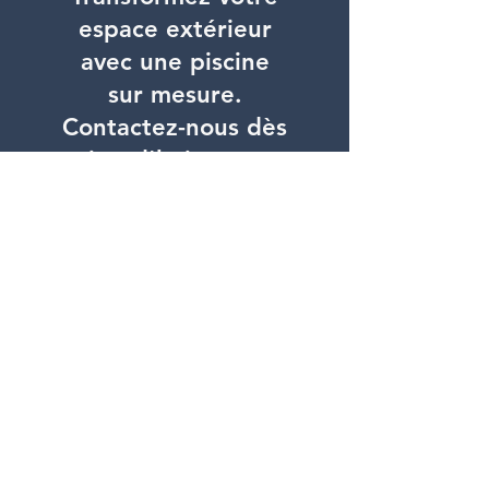
espace extérieur
avec une piscine
sur mesure.
Contactez-nous dès
aujourd'hui pour un
devis gratuit
Je veux une piscine !
CPISCINES
299 route de fontbonne, Viviers, France
06 88 99 28 94